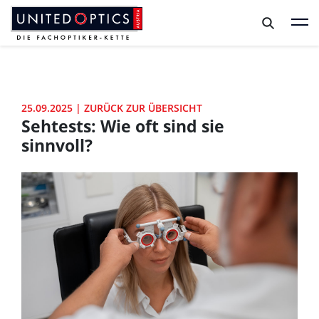
Zum Hauptinhalt springen
Zum Footer springen
25.09.2025
|
ZURÜCK ZUR ÜBERSICHT
Sehtests: Wie oft sind sie
sinnvoll?