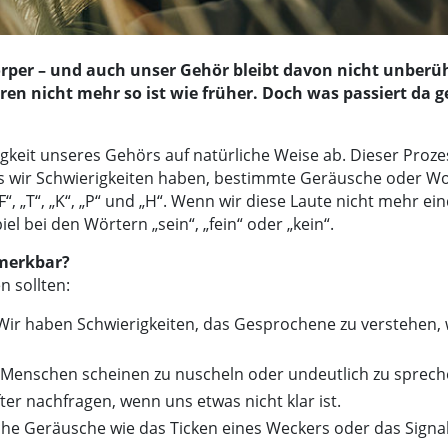
örper – und auch unser Gehör bleibt davon nicht unberü
en nicht mehr so ist wie früher. Doch was passiert da g
igkeit unseres Gehörs auf natürliche Weise ab. Dieser Proze
s wir Schwierigkeiten haben, bestimmte Geräusche oder Wo
F“, „T“, „K“, „P“ und „H“. Wenn wir diese Laute nicht mehr ei
 bei den Wörtern „sein“, „fein“ oder „kein“.
merkbar?
n sollten:
 Wir haben Schwierigkeiten, das Gesprochene zu verstehe
 Menschen scheinen zu nuscheln oder undeutlich zu sprech
ter nachfragen, wenn uns etwas nicht klar ist.
liche Geräusche wie das Ticken eines Weckers oder das Sign