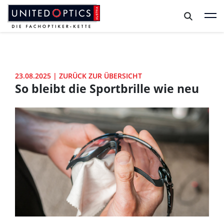
Zum Hauptinhalt springen
Zum Footer springen
23.08.2025
|
ZURÜCK ZUR ÜBERSICHT
So bleibt die Sportbrille wie neu