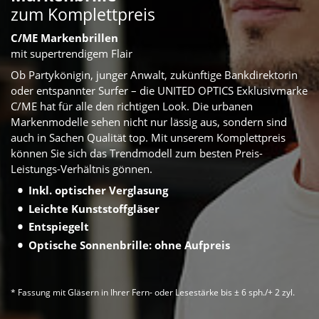
zum Komplettpreis
C/ME Markenbrillen
mit supertrendigem Flair
Ob Partykönigin, junger Anwalt, zukünftige Bankdirektorin
oder entspannter Surfer – die
UNITED OPTICS
Exklusivmarke
C/ME hat für alle den richtigen Look. Die urbanen
Markenmodelle sehen nicht nur lässig aus, sondern sind
auch in Sachen Qualität top. Mit unserem Komplettpreis
können Sie sich das Trendmodell zum besten Preis-
Leistungs-Verhältnis gönnen.
Inkl. optischer Verglasung
Leichte Kunststoffgläser
Entspiegelt
Optische Sonnenbrille: ohne Aufpreis
* Fassung mit Gläsern in Ihrer Fern- oder Lesestärke bis ± 6 sph./+ 2 zyl.