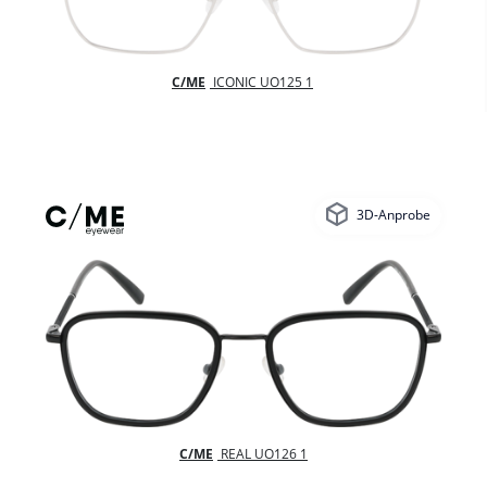
C/ME
ICONIC UO125 1
3D-Anprobe
C/ME
REAL UO126 1