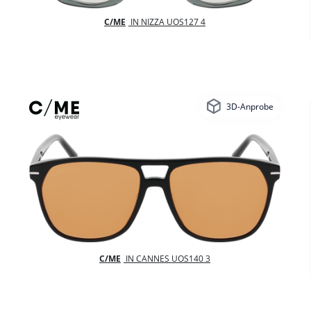
C/ME
IN NIZZA UOS127 4
3D-Anprobe
C/ME
IN CANNES UOS140 3