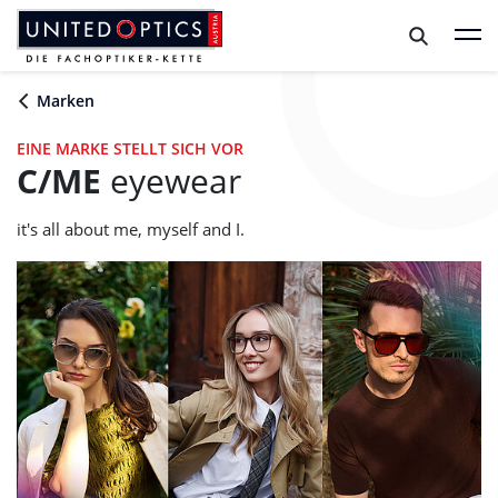
Zum Hauptinhalt springen
Zum Footer springen
Marken
EINE MARKE STELLT SICH VOR
C/ME
eyewear
it's all about me, myself and I.