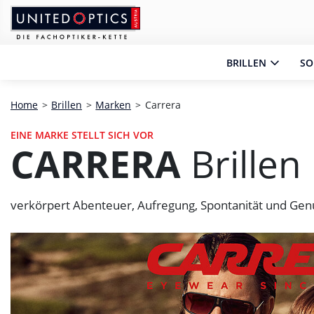
Zum Hauptinhalt springen
Zum Footer springen
Zum Ende der Navigation springen
Zum Beginn der Navigation springen
BRILLEN
SO
Home
>
Brillen
>
Marken
>
Carrera
EINE MARKE STELLT SICH VOR
CARRERA
Brillen
verkörpert Abenteuer, Aufregung, Spontanität und Gen