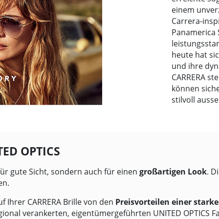
einem unverz
Carrera-inspi
Panamerica 
leistungssta
heute hat si
und ihre dy
CARRERA steh
können siche
stilvoll aus
TED OPTICS
für gute Sicht, sondern auch für einen
großartigen Look
. D
en.
uf Ihrer CARRERA Brille von den
Preisvorteilen einer stark
gional verankerten, eigentümergeführten
UNITED OPTICS
Fa