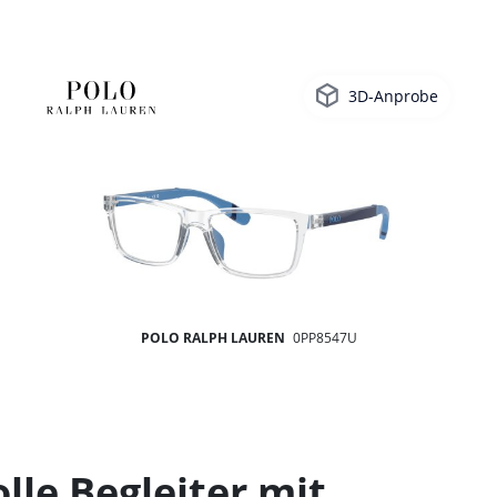
3D-Anprobe
POLO RALPH LAUREN
0PP8547U
le Begleiter mit