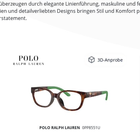
überzeugen durch elegante Linienführung, maskuline und 
 und detailverliebten Designs bringen Stil und Komfort perfe
rstatement.
3D-Anprobe
POLO RALPH LAUREN
0PP8551U