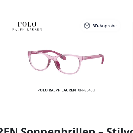
3D-Anprobe
POLO RALPH LAUREN
0PP8548U
 Sonnenbrillen – Stilvol