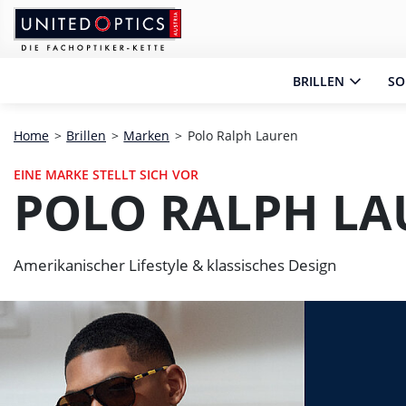
Zum Hauptinhalt springen
Zum Footer springen
Zum Ende der Navigation springen
Zum Beginn der Navigation springen
BRILLEN
SO
Home
>
Brillen
>
Marken
>
Polo Ralph Lauren
EINE MARKE STELLT SICH VOR
POLO RALPH LA
Amerikanischer Lifestyle & klassisches Design