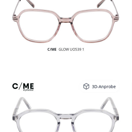
C/ME
GLOW UO539 1
3D-Anprobe