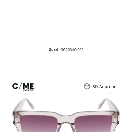
Gucci
GG2034O 002
3D-Anprobe