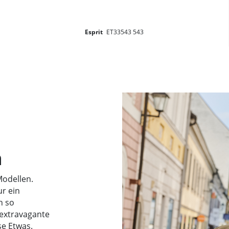
Esprit
ET33543 543
n
Modellen.
r ein
h so
 extravagante
e Etwas.