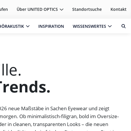
ufen
Über
UNITED OPTICS
Standortsuche
Kontakt
HÖRAKUSTIK
INSPIRATION
WISSENSWERTES
lle.
Trends.
026 neue Maßstäbe in Sachen Eyewear und zeigt
orgen. Ob minimalistisch-filigran, bold im Oversize-
der in cleanen, transparenten Looks – die neuen