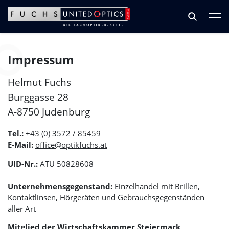
Zum Hauptinhalt springen
Zum Footer springen
Impressum
Helmut Fuchs
Burggasse 28
A-8750 Judenburg
Tel.:
+43 (0) 3572 / 85459
E-Mail:
office@optikfuchs.at
UID-Nr.:
ATU 50828608
Unternehmensgegenstand:
Einzelhandel mit Brillen,
Kontaktlinsen, Hörgeräten und Gebrauchsgegenständen
aller Art
Mitglied der Wirtschaftskammer Steiermark