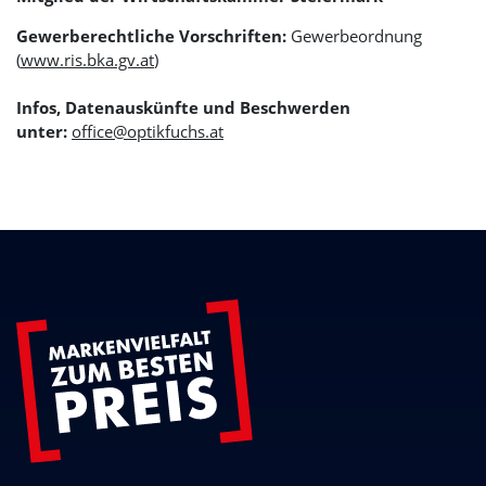
Gewerberechtliche Vorschriften:
Gewerbeordnung
(
www.ris.bka.gv.at
)
Infos, Datenauskünfte und Beschwerden
unter:
office@optikfuchs.at