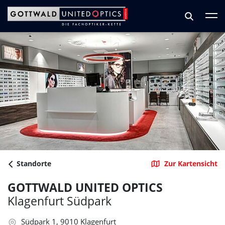
Zum Hauptinhalt springen
Zum Footer springen
Standorte
Zur Kartensicht
GOTTWALD UNITED OPTICS
Klagenfurt Südpark
Südpark 1, 9010 Klagenfurt