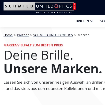
Zum Hauptinhalt springen
Zum Footer springen
Zum Ende der Navigation springen
Zum Beginn der Navigation springen
BRILLEN
SO
Home
>
Partner
>
SCHMIED UNITED OPTICS
>
Marken
MARKENVIELFALT ZUM BESTEN PREIS
Deine Brille.
Unsere Marken.
Lassen Sie sich von unserer riesigen Auswahl an Brillen
- und das stets aus den neuesten Kollektionen und mit