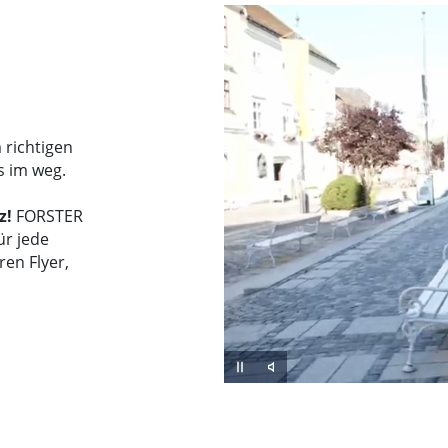
m richtigen
s im weg.
z!
FORSTER
ür jede
ren Flyer,