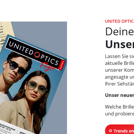
UNITED OPTIC
Deine
Unse
Lassen Sie si
aktuelle Bri
unserer Komp
angesagte und
Ihrer Sehstä
Unser neuer 
Welche Brill
und probieren
Trends e