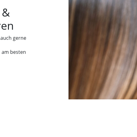
n
&
ren
auch gerne
el am besten