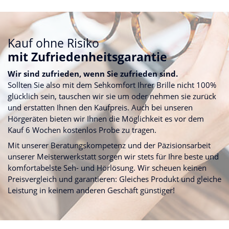
Kauf ohne Risiko
mit Zufriedenheitsgarantie
Wir sind zufrieden, wenn Sie zufrieden sind.
Sollten Sie also mit dem Sehkomfort Ihrer Brille nicht 100%
glücklich sein, tauschen wir sie um oder nehmen sie zurück
und erstatten Ihnen den Kaufpreis. Auch bei unseren
Hörgeräten bieten wir Ihnen die Möglichkeit es vor dem
Kauf 6 Wochen kostenlos Probe zu tragen.
Mit unserer Beratungskompetenz und der Päzisionsarbeit
unserer Meisterwerkstatt sorgen wir stets für Ihre beste und
komfortabelste Seh- und Hörlösung. Wir scheuen keinen
Preisvergleich und garantieren: Gleiches Produkt und gleiche
Leistung in keinem anderen Geschäft günstiger!