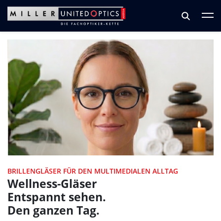
Zum Hauptinhalt springen
Zum Footer springen
BRILLENGLÄSER FÜR DEN MULTIMEDIALEN ALLTAG
Wellness-Gläser
Entspannt sehen.
Den ganzen Tag.