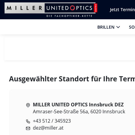
Zum Hauptinhalt springen
Zum Footer springen
Zum Ende der Navigation springen
Zum Beginn der Navigation springen
Jetzt Termi
BRILLEN
SO
Ausgewählter Standort für Ihre Te
MILLER UNITED OPTICS
Innsbruck DEZ
Amraser-See-Straße 56a, 6020 Innsbruck
+43 512 / 345923
dez@miller.at