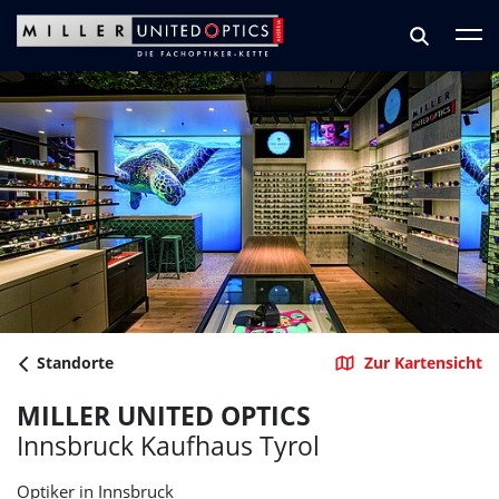
Zum Hauptinhalt springen
Zum Footer springen
Standorte
Zur Kartensicht
MILLER UNITED OPTICS
Innsbruck Kaufhaus Tyrol
Optiker in Innsbruck