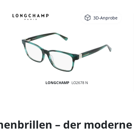
3D-Anprobe
LONGCHAMP
LO2678 N
brillen – der moderne 