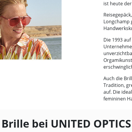
ist heute der
Reisegepäck
Longchamp g
Handwerksku
Die 1993 au
Unternehmen 
unverzichtbar
Orgamikunst 
erschwinglic
Auch die Bril
Tradition, g
auf. Die ide
femininen Ha
rille bei
UNITED OPTICS