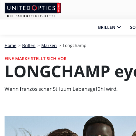
Zum Hauptinhalt springen
Zum Footer springen
Zum Ende der Navigation springen
Zum Beginn der Navigation springen
BRILLEN
SO
Home
>
Brillen
>
Marken
>
Longchamp
EINE MARKE STELLT SICH VOR
LONGCHAMP ey
Wenn französischer Stil zum Lebensgefühl wird.