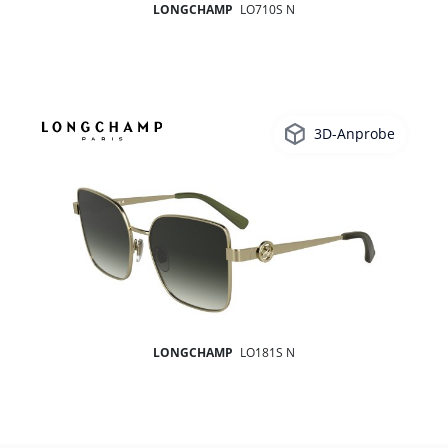
LONGCHAMP
LO710S N
3D-Anprobe
LONGCHAMP
LO181S N