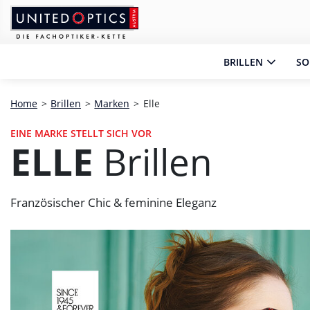
Zum Hauptinhalt springen
Zum Footer springen
Zum Ende der Navigation springen
Zum Beginn der Navigation springen
BRILLEN
SO
Home
>
Brillen
>
Marken
>
Elle
EINE MARKE STELLT SICH VOR
ELLE
Brillen
Französischer Chic & feminine Eleganz