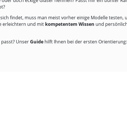
e oder doch eckige Gläser nehmen? Passt mir ein bunter Ra
pt?
sich findet, muss man meist vorher einige Modelle testen, 
 erleichtern und mit
kompetentem Wissen
und persönlic
en passt? Unser
Guide
hilft Ihnen bei der ersten Orientierung: