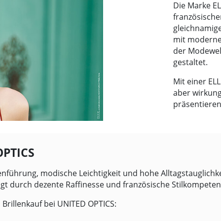
Die Marke EL
französische
gleichnamige
mit modernen
der Modewelt 
gestaltet.
Mit einer EL
aber wirkungs
präsentiere
OPTICS
enführung, modische Leichtigkeit und hohe Alltagstauglichkei
gt durch dezente Raffinesse und französische Stilkompeten
Brillenkauf bei
UNITED OPTICS
: